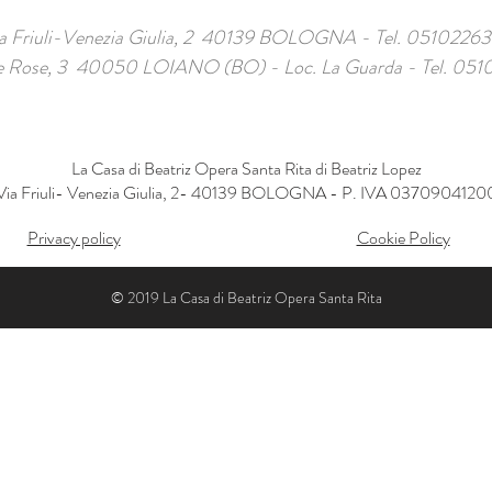
a Friuli-Venezia Giulia, 2 40139 BOLOGNA - Tel. 05102263
le Rose, 3 40050 LOIANO (BO) - Loc. La Guarda - Tel. 051
La Casa di Beatriz Opera Santa Rita di Beatriz Lopez
Via Friuli- Venezia Giulia, 2- 40139 BOLOGNA - P. IVA 0370904120
Privacy policy
Cookie Policy
© 2019 La Casa di Beatriz Opera Santa Rita